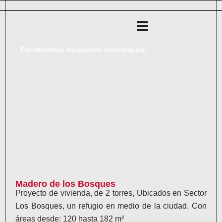
Ir
al
Flyout
contenido
Menu
Construimos momentos inolvidables.
Madero de los Bosques
Proyecto de vivienda, de 2 torres, Ubicados en Sector
Los Bosques, un refugio en medio de la ciudad. Con
áreas desde: 120 hasta 182 m²