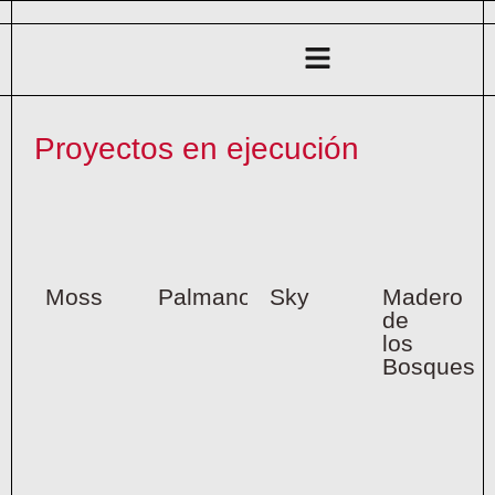
Ir
al
Flyout
contenido
Menu
Proyectos en ejecución
Moss
Palmanova
Sky
Madero
de
los
Bosques