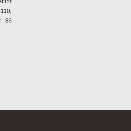
ctor
110,
e: 86