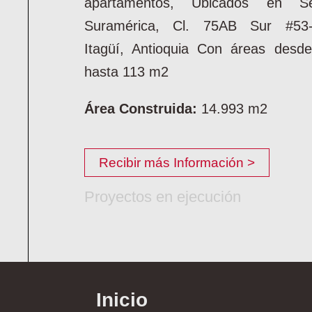
apartamentos, Ubicados en Se
Suramérica, Cl. 75AB Sur #53-
Itagüí, Antioquia Con áreas desd
hasta 113 m2
Área Construida:
14.993 m2
Recibir más Información >
Proyectos en ejecución
Inicio